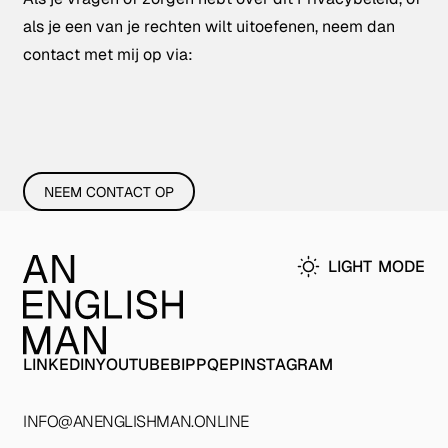
als je een van je rechten wilt uitoefenen, neem dan
contact met mij op via:
NEEM CONTACT OP
NEEM CONTACT OP
Footer
LIGHT
MODE
linkedin
youtube
bipp
qep
instagram
LINKEDIN
YOUTUBE
BIPP
QEP
INSTAGRAM
Social Media Links
INFO@ANENGLISHMAN.ONLINE