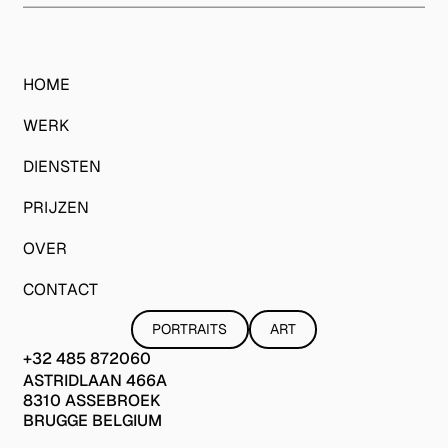
HOME
WERK
DIENSTEN
PRIJZEN
OVER
CONTACT
PORTRAITS
ART
PORTRAITS
ART
+32 485 872060
+32 485 872060
Astridlaan 466A
ASTRIDLAAN 466A
8310 Assebroek
8310 ASSEBROEK
Brugge Belgium
BRUGGE BELGIUM