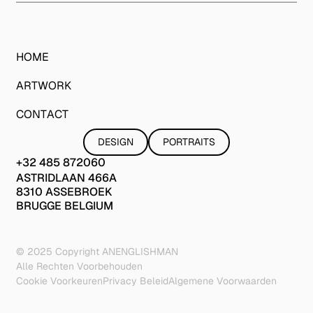
HOME
ARTWORK
CONTACT
DESIGN
PORTRAITS
DESIGN
PORTRAITS
+32 485 872060
+32 485 872060
Astridlaan 466A
ASTRIDLAAN 466A
8310 Assebroek
8310 ASSEBROEK
Brugge Belgium
BRUGGE BELGIUM
© 2025 Copyright ANENGLISHMAN
Alle Rechten Voorbehouden
Cookie Voorkeuren
Privacy Beleid
Algemene Voorwaarden